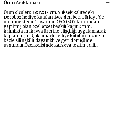
Ürün Açıklaması
Ürün ölçüleri: 15x15x12 cm. Yüksek kalitedeki
Decobox hediye kutuları 1987 den beri Türkiye’de
üretilmektedir. Tasarımı DECOBOX tarafından
yapılmış olan özel ofset baskılı kağıt 2 mm.
kalınlıkta mukavva üzerine elişçiliği uygulanılarak
kaplanmıştır. Çok amaçlı hediye kutularımız nemli
bezle silinebilir,dayanıklı ve geri dönüşüme
uygundur.Özel kolisinde kargoya teslim edilir.