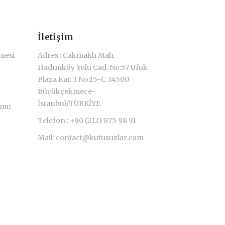
İletişim
şmesi
Adres : Çakmaklı Mah.
Hadımköy Yolu Cad. No:57 Ufuk
Plaza Kat: 3 No:15-C 34500
Büyükçekmece-
İstanbul/TÜRKİYE
rmu
Telefon : +90 (212) 875 98 91
Mail:
contact@kutusuzlar.com