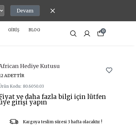
Devam
GİRİŞ
BLOG
0
African Hediye Kutusu
12 ADETTİR
Ürün Kodu
:
80.6050.03
Fiyat ve daha fazla bilgi için lütfen
üye girişi yapın
Kargoya teslim süresi 3 hafta olacaktır !