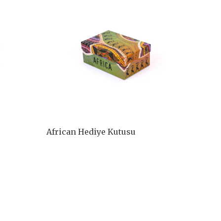
African Hediye Kutusu
Afric