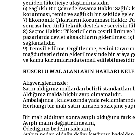
yeniden tüketiciye ulaştırılmasıdır.
6) Sağlıklı Bir Çevrede Yaşama Hakkı: Sağlık
korunması, temiz ve sağlıklı bir şekilde gelec
7) Ekonomik Çıkarların Korunması Hakkı: Tüke
sonrası her türlü teknik destek ve servisin tük
8) Seçme Hakkı: Tüketicilerin çeşitli ürün ve
pazarlarda devlet aksaklıların giderilmesi iç
sağlamalıdır.
9) Temsil Edilme, Örgütlenme, Sesini Duyurma 
mağduriyetlerinin giderilmesinde bir araya g
ve kamu kurumlarında temsil edilebilmesidir
KUSURLU MAL ALANLARIN HAKLARI NELE
Alışverişlerinizde:
Satın aldığınız mallardan belirli standartlar
Aldığınız malda hiçbir ayıp olmamalıdır.
Ambalajında , kılavuzunda yada reklamlarında b
Herhangi bir malı satın alırken sözleşme yapm
Bir malı aldıktan sonra ayıplı olduğunu fark e
Ayıplı malın değiştirilmesini,
Ödediğiniz bedelin iadesini,
Ayıbın neden olduğu değer kaybının bedelden 