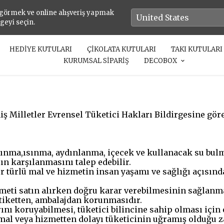
 görmek ve online alışveriş yapmak
lgeyi seçin.
HEDİYE KUTULARI
ÇİKOLATA KUTULARI
TAKI KUTULARI
KURUMSAL SİPARİŞ
DECOBOX
iş Milletler Evrensel Tüketici Hakları Bildirgesine göre
rınma,ısınma, aydınlanma, içecek ve kullanacak su bulm
rın karşılanmasını talep edebilir.
her türlü mal ve hizmetin insan yaşamı ve sağlığı açısı
meti satın alırken doğru karar verebilmesinin sağlanmas
 etiketten, ambalajdan korunmasıdır.
rını koruyabilmesi, tüketici bilincine sahip olması için
 mal veya hizmetten dolayı tüketicinin uğramış olduğu z