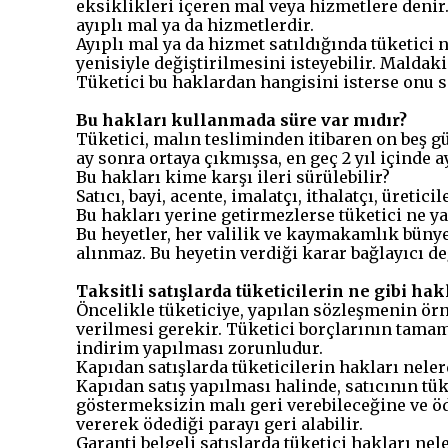
eksiklikleri içeren mal veya hizmetlere denir. 
ayıplı mal ya da hizmetlerdir.
Ayıplı mal ya da hizmet satıldığında tüketici n
yenisiyle değiştirilmesini isteyebilir. Maldaki
Tüketici bu haklardan hangisini isterse onu se
Bu hakları kullanmada süre var mıdır?
Tüketici, malın tesliminden itibaren on beş gün
ay sonra ortaya çıkmışsa, en geç 2 yıl içinde a
Bu hakları kime karşı ileri sürülebilir?
Satıcı, bayi, acente, imalatçı, ithalatçı, üretic
Bu hakları yerine getirmezlerse tüketici ne y
Bu heyetler, her valilik ve kaymakamlık bünyesi
alınmaz. Bu heyetin verdiği karar bağlayıcı 
Taksitli satışlarda tüketicilerin ne gibi hak
Öncelikle tüketiciye, yapılan sözleşmenin örne
verilmesi gerekir. Tüketici borçlarının tama
indirim yapılması zorunludur.
Kapıdan satışlarda tüketicilerin hakları neler
Kapıdan satış yapılması halinde, satıcının tük
göstermeksizin malı geri verebileceğine ve öde
vererek ödediği parayı geri alabilir.
Garanti belgeli satışlarda tüketici hakları nel