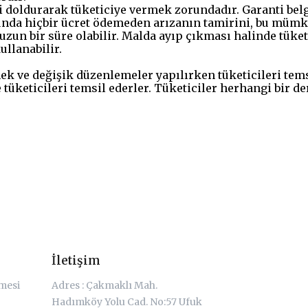
ini doldurarak tüketiciye vermek zorundadır. Garanti bel
munda hiçbir ücret ödemeden arızanın tamirini, bu mümkü
zun bir süre olabilir. Malda ayıp çıkması halinde tüketic
ullanabilir.
ek ve değişik düzenlemeler yapılırken tüketicileri tem
tüketicileri temsil ederler. Tüketiciler herhangi bir de
İletişim
şmesi
Adres : Çakmaklı Mah.
Hadımköy Yolu Cad. No:57 Ufuk