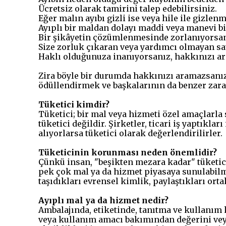
Ücretsiz olarak tamirini talep edebilirsiniz.
Eğer malın ayıbı gizli ise veya hile ile gizlenm
Ayıplı bir maldan dolayı maddi veya manevi bir
Bir şikâyetin çözümlenmesinde zorlanıyorsanı
Size zorluk çıkaran veya yardımcı olmayan sat
Haklı olduğunuza inanıyorsanız, hakkınızı ar
Zira böyle bir durumda hakkınızı aramazsanız
ödüllendirmek ve başkalarının da benzer zar
Tüketici kimdir?
Tüketici; bir mal veya hizmeti özel amaçlarla 
tüketici değildir. Şirketler, ticari iş yaptıkla
alıyorlarsa tüketici olarak değerlendirilirler.
Tüketicinin korunması neden önemlidir?
Çünkü insan, "beşikten mezara kadar" tüketici
pek çok mal ya da hizmet piyasaya sunulabilme
taşıdıkları evrensel kimlik, paylaştıkları ort
Ayıplı mal ya da hizmet nedir?
Ambalajında, etiketinde, tanıtma ve kullanım k
veya kullanım amacı bakımından değerini veya