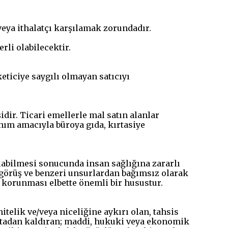
veya ithalatçı karşılamak zorundadır.
rli olabilecektir.
ticiye saygılı olmayan satıcıyı
idir. Ticari emellerle mal satın alanlar
lanım amacıyla büroya gıda, kırtasiye
ılabilmesi sonucunda insan sağlığına zararlı
i görüş ve benzeri unsurlardan bağımsız olarak
in korunması elbette önemli bir husustur.
itelik ve/veya niceliğine aykırı olan, tahsis
ortadan kaldıran; maddi, hukuki veya ekonomik