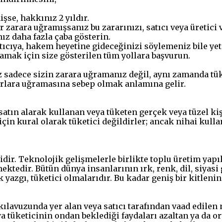
işse, hakkınız 2 yıldır.
 zarara uğramışsanız bu zararınızı, satıcı veya üretici 
z daha fazla çaba gösterin.
ıcıya, hakem heyetine gideceğinizi söylemeniz bile yete
amak için size gösterilen tüm yollara başvurun.
 sadece sizin zarara uğramanız değil, aynı zamanda tüke
arlara uğramasına sebep olmak anlamına gelir.
satın alarak kullanan veya tüketen gerçek veya tüzel kiş
rı için kural olarak tüketici değildirler; ancak nihai kul
dir. Teknolojik gelişmelerle birlikte toplu üretim yap
ktedir. Bütün dünya insanlarının ırk, renk, dil, siyas
ak yazgı, tüketici olmalarıdır. Bu kadar geniş bir kitlen
ılavuzunda yer alan veya satıcı tarafından vaad edilen n
 tüketicinin ondan beklediği faydaları azaltan ya da 