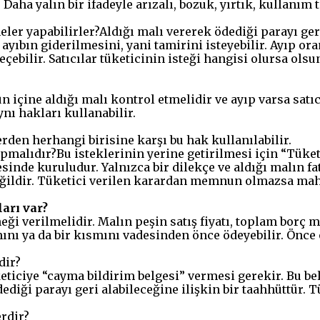
Daha yalın bir ifadeyle arızalı, bozuk, yırtık, kullanım 
eler yapabilirler?Aldığı malı vererek ödediği parayı geri
 ayıbın giderilmesini, yani tamirini isteyebilir. Ayıp ora
çebilir. Satıcılar tüketicinin isteği hangisi olursa ols
 içine aldığı malı kontrol etmelidir ve ayıp varsa satıcı
ynı hakları kullanabilir.
ilerden herhangi birisine karşı bu hak kullanılabilir.
apmalıdır?Bu isteklerinin yerine getirilmesi için “Tüket
nde kuruludur. Yalnızca bir dilekçe ve aldığı malın fatu
değildir. Tüketici verilen karardan memnun olmazsa ma
ları var?
ği verilmelidir. Malın peşin satış fiyatı, toplam borç mi
mını ya da bir kısmını vadesinden önce ödeyebilir. Önce
dir?
eticiye “cayma bildirim belgesi” vermesi gerekir. Bu bel
diği parayı geri alabileceğine ilişkin bir taahhüttür. T
erdir?