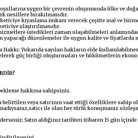
 koşullarına uygun bir çevrenin oluşumunda ülke ve doğ
ek nesillere bırakılmasıdır.
ticiye kıyaslama imkanı verecek çeşitte mal ve hizmet
eticiye ulaştırılmasıdır.
 hizmetlere istedikleri zaman ulaşabilmeleri anlamında
in yapacağı düzenlemeler ile uygun kalite ve fiyatlarda
Hakkı: Yukarıda sayılan hakların elde kullanılabilmesi
elerek güç birliği oluşturmaları ve hükümetlerin ekonom
.
RDİR?
ı bekleme hakkına sahipsiniz.
elirtilen veya satıcının vaat ettiği özelliklere sahip o
adıysanız,satıcı ile olan her türlü konuşmanız sözleşm
derseniz; Satın aldığınız tarihten itibaren 15 gün için
indirilmesini,