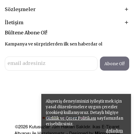
Sözleşmeler
İletişim
Bültene Abone Ol!
Kampanya ve sürprizlerden ilk sen haberdar ol
Abone Ol!
Alışveriş deneyiminizi iyileştirmek için
yasal düzenlemelere uygun çerezler
(cookies) kullanıyoruz. Detaylı bilgiye
Gizlilik ve Çerez Politikası
sayfamızdan
erişebilirsiniz.
©2026 Kutusuzlar Tüm Hakları Saklıdır. ikas E-Ticaret
Anladım
Altyapısı ile Hazırlanmıştır. - Designed by
Micro Dijital