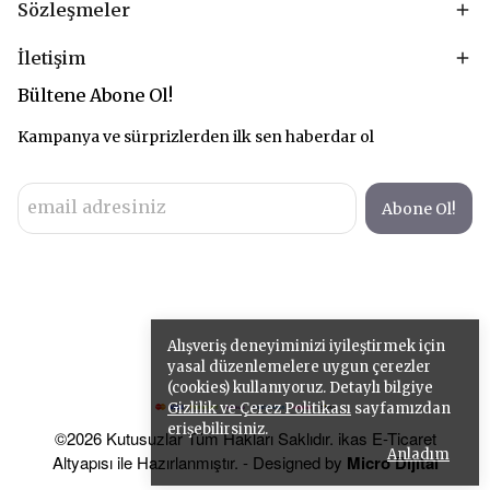
Sözleşmeler
İletişim
Bültene Abone Ol!
Kampanya ve sürprizlerden ilk sen haberdar ol
Abone Ol!
Alışveriş deneyiminizi iyileştirmek için
yasal düzenlemelere uygun çerezler
(cookies) kullanıyoruz. Detaylı bilgiye
Gizlilik ve Çerez Politikası
sayfamızdan
erişebilirsiniz.
©2026 Kutusuzlar Tüm Hakları Saklıdır. ikas E-Ticaret
Anladım
Altyapısı ile Hazırlanmıştır. - Designed by
Micro Dijital