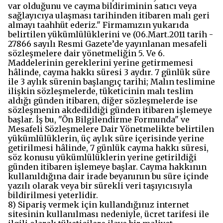
var olduğunu ve cayma bildiriminin satıcı veya
sağlayıcıya ulaşması tarihinden itibaren malı geri
almayı taahhüt ederiz." Firmamızın yukarıda
belirtilen yükümlülüklerini ve (06.Mart.2011 tarih -
27866 sayılı Resmi Gazete’de yayınlanan mesafeli
sözleşmelere dair yönetmeliğin 5. Ve 6.
Maddelerinin gereklerini yerine getirmemesi
hâlinde, cayma hakkı süresi 3 aydır. 7 günlük süre
ile 3 aylık sürenin başlangıç tarihi; Malın teslimine
ilişkin sözleşmelerde, tüketicinin malı teslim
aldığı günden itibaren, diğer sözleşmelerde ise
sözleşmenin akdedildiği günden itibaren işlemeye
başlar. İş bu, "Ön Bilgilendirme Formunda" ve
Mesafeli Sözleşmelere Dair Yönetmelikte belirtilen
yükümlülüklerin, üç aylık süre içerisinde yerine
getirilmesi hâlinde, 7 günlük cayma hakkı süresi,
söz konusu yükümlülüklerin yerine getirildiği
günden itibaren işlemeye başlar. Cayma hakkının
kullanıldığına dair irade beyanının bu süre içinde
yazılı olarak veya bir sürekli veri taşıyıcısıyla
bildirilmesi yeterlidir.
8) Sipariş vermek için kullandığınız internet
sitesinin kullanılması nedeniyle, ücret tarifesi ile