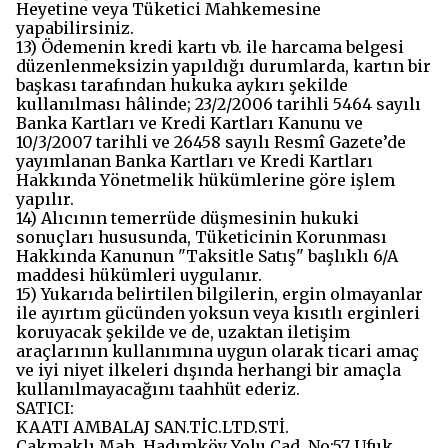
Heyetine veya Tüketici Mahkemesine
yapabilirsiniz.
13) Ödemenin kredi kartı vb. ile harcama belgesi
düzenlenmeksizin yapıldığı durumlarda, kartın bir
başkası tarafından hukuka aykırı şekilde
kullanılması hâlinde; 23/2/2006 tarihli 5464 sayılı
Banka Kartları ve Kredi Kartları Kanunu ve
10/3/2007 tarihli ve 26458 sayılı Resmî Gazete’de
yayımlanan Banka Kartları ve Kredi Kartları
Hakkında Yönetmelik hükümlerine göre işlem
yapılır.
14) Alıcının temerrüde düşmesinin hukuki
sonuçları hususunda, Tüketicinin Korunması
Hakkında Kanunun "Taksitle Satış" başlıklı 6/A
maddesi hükümleri uygulanır.
15) Yukarıda belirtilen bilgilerin, ergin olmayanlar
ile ayırtım gücünden yoksun veya kısıtlı erginleri
koruyacak şekilde ve de, uzaktan iletişim
araçlarının kullanımına uygun olarak ticari amaç
ve iyi niyet ilkeleri dışında herhangi bir amaçla
kullanılmayacağını taahhüt ederiz.
SATICI:
KAATI AMBALAJ SAN.TİC.LTD.STİ.
Çakmaklı Mah. Hadımköy Yolu Cad. No:57 Ufuk