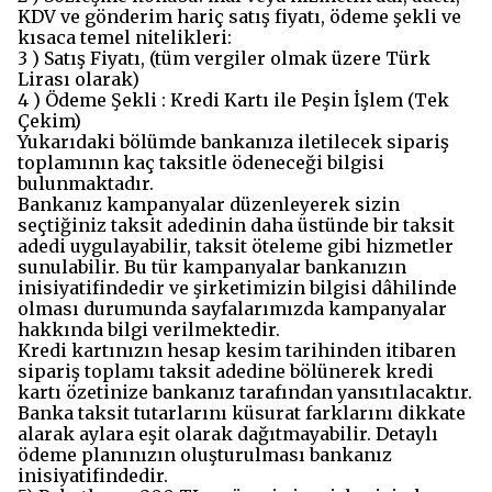
KDV ve gönderim hariç satış fiyatı, ödeme şekli ve
kısaca temel nitelikleri:
3 ) Satış Fiyatı, (tüm vergiler olmak üzere Türk
Lirası olarak)
4 ) Ödeme Şekli : Kredi Kartı ile Peşin İşlem (Tek
Çekim)
Yukarıdaki bölümde bankanıza iletilecek sipariş
toplamının kaç taksitle ödeneceği bilgisi
bulunmaktadır.
Bankanız kampanyalar düzenleyerek sizin
seçtiğiniz taksit adedinin daha üstünde bir taksit
adedi uygulayabilir, taksit öteleme gibi hizmetler
sunulabilir. Bu tür kampanyalar bankanızın
inisiyatifindedir ve şirketimizin bilgisi dâhilinde
olması durumunda sayfalarımızda kampanyalar
hakkında bilgi verilmektedir.
Kredi kartınızın hesap kesim tarihinden itibaren
sipariş toplamı taksit adedine bölünerek kredi
kartı özetinize bankanız tarafından yansıtılacaktır.
Banka taksit tutarlarını küsurat farklarını dikkate
alarak aylara eşit olarak dağıtmayabilir. Detaylı
ödeme planınızın oluşturulması bankanız
inisiyatifindedir.