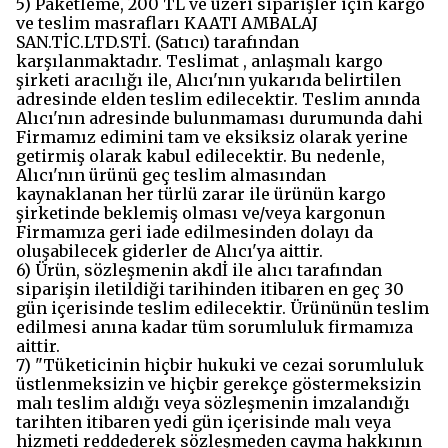
5) Paketleme, 200 TL ve üzeri siparişler için kargo
ve teslim masrafları KAATI AMBALAJ
SAN.TİC.LTD.STİ. (Satıcı) tarafından
karşılanmaktadır. Teslimat , anlaşmalı kargo
şirketi aracılığı ile, Alıcı'nın yukarıda belirtilen
adresinde elden teslim edilecektir. Teslim anında
Alıcı'nın adresinde bulunmaması durumunda dahi
Firmamız edimini tam ve eksiksiz olarak yerine
getirmiş olarak kabul edilecektir. Bu nedenle,
Alıcı'nın ürünü geç teslim almasından
kaynaklanan her türlü zarar ile ürünün kargo
şirketinde beklemiş olması ve/veya kargonun
Firmamıza geri iade edilmesinden dolayı da
oluşabilecek giderler de Alıcı'ya aittir.
6) Ürün, sözleşmenin akdİ ile alıcı tarafından
siparişin iletildiği tarihinden itibaren en geç 30
gün içerisinde teslim edilecektir. Ürününün teslim
edilmesi anına kadar tüm sorumluluk firmamıza
aittir.
7) "Tüketicinin hiçbir hukuki ve cezai sorumluluk
üstlenmeksizin ve hiçbir gerekçe göstermeksizin
malı teslim aldığı veya sözleşmenin imzalandığı
tarihten itibaren yedi gün içerisinde malı veya
hizmeti reddederek sözleşmeden cayma hakkının