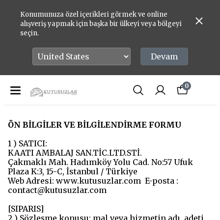
Konumunuza özel içerikleri görmek ve online
alışveriş yapmak için başka bir ülkeyi veya bölgeyi
seçin.
Devam
0
ÖN BİLGİLER VE BİLGİLENDİRME FORMU
1 ) SATICI:
KAATI AMBALAJ SAN.TİC.LTD.STİ.
Çakmaklı Mah. Hadımköy Yolu Cad. No:57 Ufuk
Plaza K:3, 15-C, İstanbul / Türkiye
Web Adresi: www.kutusuzlar.com E-posta :
contact@kutusuzlar.com
[SIPARIS]
2 ) Sözleşme konusu: mal veya hizmetin adı, adeti,