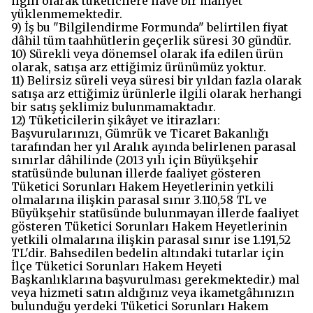
ilgili olarak tüketicilere ilave bir maliyet
yüklenmemektedir.
9) İş bu "Bilgilendirme Formunda" belirtilen fiyat
dâhil tüm taahhütlerin geçerlik süresi 30 gündür.
10) Sürekli veya dönemsel olarak ifa edilen ürün
olarak, satışa arz ettiğimiz ürünümüz yoktur.
11) Belirsiz süreli veya süresi bir yıldan fazla olarak
satışa arz ettiğimiz ürünlerle ilgili olarak herhangi
bir satış şeklimiz bulunmamaktadır.
12) Tüketicilerin şikâyet ve itirazları:
Başvurularınızı, Gümrük ve Ticaret Bakanlığı
tarafından her yıl Aralık ayında belirlenen parasal
sınırlar dâhilinde (2013 yılı için Büyükşehir
statüsünde bulunan illerde faaliyet gösteren
Tüketici Sorunları Hakem Heyetlerinin yetkili
olmalarına ilişkin parasal sınır 3.110,58 TL ve
Büyükşehir statüsünde bulunmayan illerde faaliyet
gösteren Tüketici Sorunları Hakem Heyetlerinin
yetkili olmalarına ilişkin parasal sınır ise 1.191,52
TL'dir. Bahsedilen bedelin altındaki tutarlar için
İlçe Tüketici Sorunları Hakem Heyeti
Başkanlıklarına başvurulması gerekmektedir.) mal
veya hizmeti satın aldığınız veya ikametgâhınızın
bulunduğu yerdeki Tüketici Sorunları Hakem