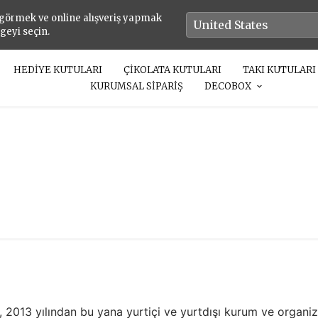
 görmek ve online alışveriş yapmak
lgeyi seçin.
HEDİYE KUTULARI
ÇİKOLATA KUTULARI
TAKI KUTULARI
KURUMSAL SİPARİŞ
DECOBOX
13 yılından bu yana yurtiçi ve yurtdışı kurum ve organiz