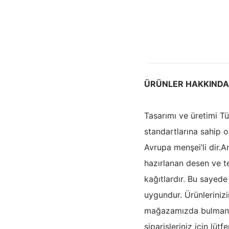
ÜRÜNLER HAKKINDA
Tasarımı ve üretimi T
standartlarına sahip 
Avrupa menşei’li dir.
hazırlanan desen ve te
kağıtlardır. Bu sayede
uygundur. Ürünleriniz
mağazamızda bulmanız d
siparişleriniz için lütf