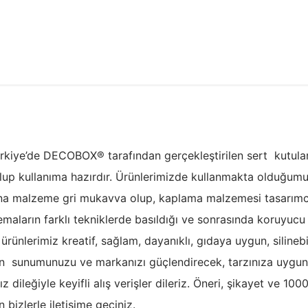
ürkiye’de DECOBOX® tarafından gerçekleştirilen sert kutular
olup kullanıma hazırdır. Ürünlerimizde kullanmakta olduğu
Ana malzeme gri mukavva olup, kaplama malzemesi tasarımcı
maların farklı tekniklerde basıldığı ve sonrasında koruyucu 
 ürünlerimiz kreatif, sağlam, dayanıklı, gıdaya uygun, siline
in sunumunuzu ve markanızı güçlendirecek, tarzınıza uygun 
ileğiyle keyifli alış verişler dileriz. Öneri, şikayet ve 100
en bizlerle iletişime geçiniz.