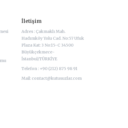
İletişim
şmesi
Adres : Çakmaklı Mah.
Hadımköy Yolu Cad. No:57 Ufuk
Plaza Kat: 3 No:15-C 34500
Büyükçekmece-
İstanbul/TÜRKİYE
rmu
Telefon : +90 (212) 875 98 91
Mail:
contact@kutusuzlar.com