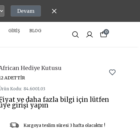
Devam
GİRİŞ
BLOG
0
African Hediye Kutusu
12 ADETTİR
Ürün Kodu
:
84.6001.03
Fiyat ve daha fazla bilgi için lütfen
üye girişi yapın
Kargoya teslim süresi 3 hafta olacaktır !