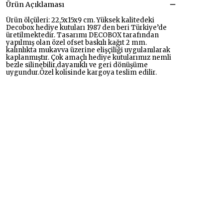
Ürün Açıklaması
Ürün ölçüleri: 22,5x15x9 cm. Yüksek kalitedeki
Decobox hediye kutuları 1987 den beri Türkiye’de
üretilmektedir. Tasarımı DECOBOX tarafından
yapılmış olan özel ofset baskılı kağıt 2 mm.
kalınlıkta mukavva üzerine elişçiliği uygulanılarak
kaplanmıştır. Çok amaçlı hediye kutularımız nemli
bezle silinebilir,dayanıklı ve geri dönüşüme
uygundur.Özel kolisinde kargoya teslim edilir.