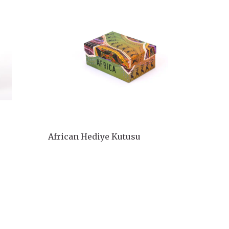
African Hediye Kutusu
Afric