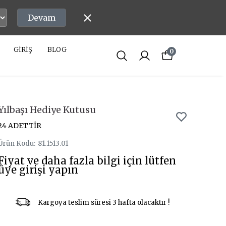
Devam
GİRİŞ
BLOG
0
Yılbaşı Hediye Kutusu
24 ADETTİR
Ürün Kodu
:
81.1513.01
Fiyat ve daha fazla bilgi için lütfen
üye girişi yapın
Kargoya teslim süresi 3 hafta olacaktır !