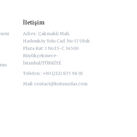
İletişim
şmesi
Adres : Çakmaklı Mah.
Hadımköy Yolu Cad. No:57 Ufuk
Plaza Kat: 3 No:15-C 34500
Büyükçekmece-
İstanbul/TÜRKİYE
rmu
Telefon : +90 (212) 875 98 91
Mail:
contact@kutusuzlar.com