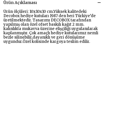
Ürün Açıklaması
Ürün ölçüleri: 10x10x10 cm.Yüksek kalitedeki
Decobox hediye kutuları 1987 den beri Türkiye’de
üretilmektedir. Tasarımı DECOBOX tarafından
yapılmış olan özel ofset baskılı kağıt 2 mm.
kalınlıkta mukavva üzerine elişçiliği uygulanılarak
kaplanmıştır. Çok amaçlı hediye kutularımız nemli
bezle silinebilir,dayanıklı ve geri dönüşüme
uygundur.Özel kolisinde kargoya teslim edilir.