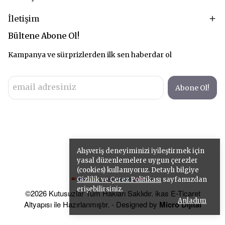
İletişim
Bültene Abone Ol!
Kampanya ve sürprizlerden ilk sen haberdar ol
Abone Ol!
Alışveriş deneyiminizi iyileştirmek için
yasal düzenlemelere uygun çerezler
(cookies) kullanıyoruz. Detaylı bilgiye
Gizlilik ve Çerez Politikası
sayfamızdan
erişebilirsiniz.
©2026 Kutusuzlar Tüm Hakları Saklıdır. ikas E-Ticaret
Anladım
Altyapısı ile Hazırlanmıştır. - Designed by
Micro Dijital