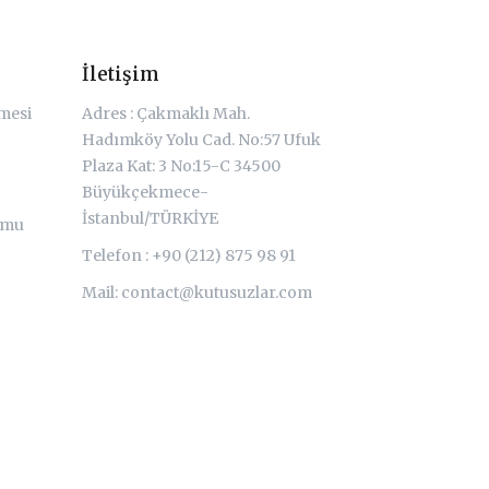
İletişim
şmesi
Adres : Çakmaklı Mah.
Hadımköy Yolu Cad. No:57 Ufuk
Plaza Kat: 3 No:15-C 34500
Büyükçekmece-
İstanbul/TÜRKİYE
rmu
Telefon : +90 (212) 875 98 91
Mail:
contact@kutusuzlar.com