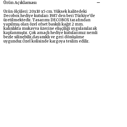
Ürün Açıklaması
Ürün ölçüleri: 20x10 x5 cm. Yüksek kalitedeki
Decobox hediye kutuları 1987 den beri Türkiye’de
üretilmektedir. Tasarımı DECOBOX tarafından
yapılmış olan özel ofset baskılı kağıt 2 mm.
kalınlıkta mukavva üzerine elişçiliği uygulanılarak
kaplanmıştır. Çok amaçlı hediye kutularımız nemli
bezle silinebilir,dayanıklı ve geri dönüşüme
uygundur.Özel kolisinde kargoya teslim edilir.