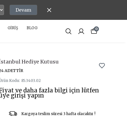
Devam
GİRİŞ
BLOG
0
İstanbul Hediye Kutusu
24 ADETTİR
Ürün Kodu
:
85.3403.02
Fiyat ve daha fazla bilgi için lütfen
üye girişi yapın
Kargoya teslim süresi 3 hafta olacaktır !