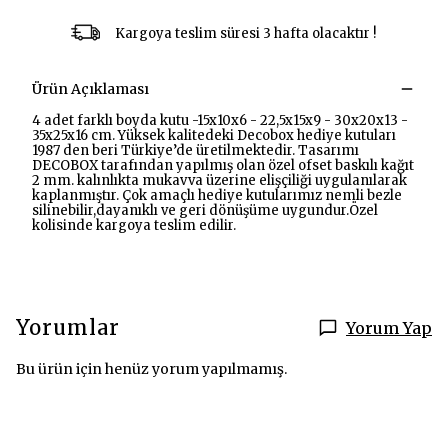
Kargoya teslim süresi 3 hafta olacaktır !
Ürün Açıklaması
4 adet farklı boyda kutu -15x10x6 - 22,5x15x9 - 30x20x13 -
35x25x16 cm. Yüksek kalitedeki Decobox hediye kutuları
1987 den beri Türkiye’de üretilmektedir. Tasarımı
DECOBOX tarafından yapılmış olan özel ofset baskılı kağıt
2 mm. kalınlıkta mukavva üzerine elişçiliği uygulanılarak
kaplanmıştır. Çok amaçlı hediye kutularımız nemli bezle
silinebilir,dayanıklı ve geri dönüşüme uygundur.Özel
kolisinde kargoya teslim edilir.
Yorumlar
Yorum Yap
Bu ürün için henüz yorum yapılmamış.